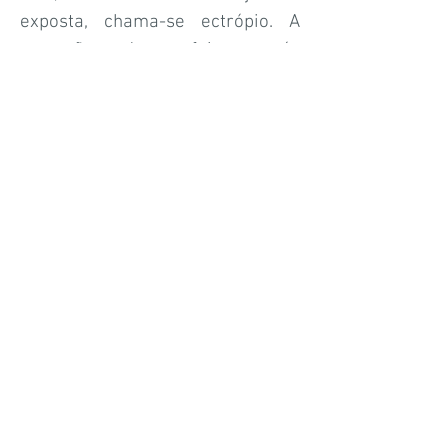
exposta, chama-se ectrópio. A
correção pode ser feita através
de cirurgia (Plástica Ocular).
Presbiopia >
< Miopia