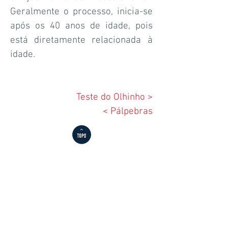
Geralmente o processo, inicia-se
após os 40 anos de idade, pois
está diretamente relacionada à
idade.
Teste do Olhinho >
< Pálpebras
Agende sua consulta ou exames
(19) 3806 - 8297
(19) 3862-2849
Whatss: 19 3806-8297